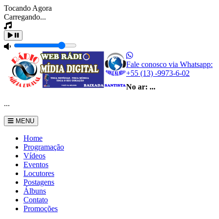
Tocando Agora
Carregando...
Fale conosco via Whatsapp:
+55 (13) -9973-6-02
No ar:
...
...
MENU
Home
Programação
Vídeos
Eventos
Locutores
Postagens
Álbuns
Contato
Promoções