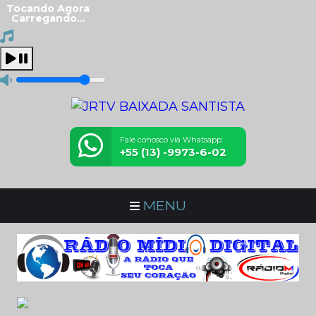
Tocando Agora
Carregando...
Fale conosco via Whatsapp:
+55 (13) -9973-6-02
MENU