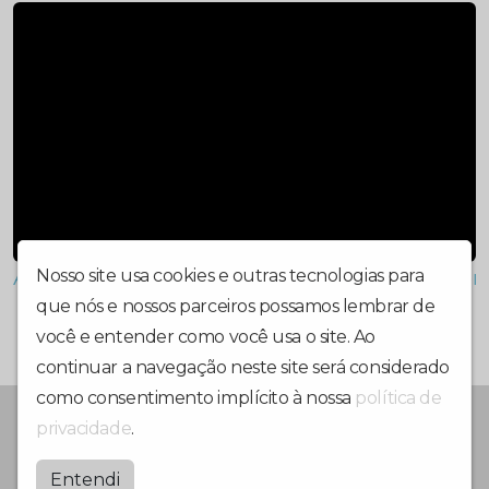
Ação eficiente da GCM de Bertioga prende em 
Nosso site usa cookies e outras tecnologias para
que nós e nossos parceiros possamos lembrar de
você e entender como você usa o site. Ao
continuar a navegação neste site será considerado
como consentimento implícito à nossa
política de
PORTAL DE NOTICIAS, JORNAL, RÁDIO E TV
privacidade
.
Jornalmidiadigital
Entendi