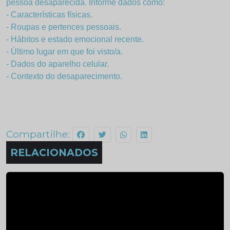
pessoa desaparecida. Informe dados como:
- Características físicas.
- Roupas e pertences pessoais.
- Hábitos e estado emocional recente.
- Último lugar em que foi visto/a.
- Dados do aparelho celular.
- Contexto do desaparecimento.
Compartilhe:
RELACIONADOS