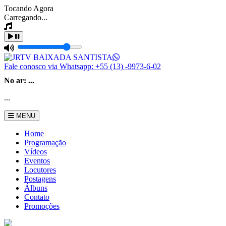
Tocando Agora
Carregando...
Fale conosco via Whatsapp:
+55 (13) -9973-6-02
No ar:
...
...
MENU
Home
Programação
Vídeos
Eventos
Locutores
Postagens
Álbuns
Contato
Promoções