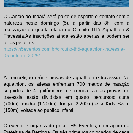
O Cantão do Indaiá será palco de esporte e contato com a
natureza neste domingo (5), a partir das 8h, com a
realização da quarta etapa do Circuito TH5 Aquathlon &
Travessia.As inscrições ainda estão abertas e podem ser
feitas pelo link:
https://th5eventos.com.br/
circuito-th5-aquathlon-
travessia-
05-outubro-2025/
.
A competição reúne provas de aquathlon e travessia. No
aquathlon, os atletas enfrentam 700 metros de natação
seguidos de 4 quilômetros de corrida. Já as provas de
travessia estão divididas em quatro percursos: curta
(700m), média (1.200m), longa (2.200m) e a Kids Swim
(150m), voltada ao público infantil.
O evento é organizado pela TH5 Eventos, com apoio da
Prefeitura de Bertioga. Os três primeiros colocados de cada