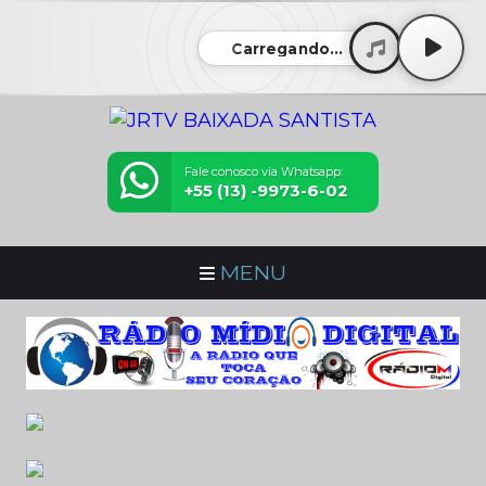
Carregando...
Fale conosco via Whatsapp:
+55 (13) -9973-6-02
MENU