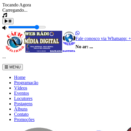
Tocando Agora
Carregando...
Fale conosco via Whatsapp:
+
No ar:
...
...
MENU
Home
Programação
Vídeos
Eventos
Locutores
Postagens
Álbuns
Contato
Promoções