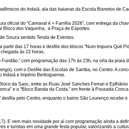
adêmicos do Indaiá, ala das baianas da Escola Bisnetos de Cac
rtura oficial do “Carnaval é + Família 2026”, com entrega da cha
nal Bloco dos Vaquinha, a Praça de Esportes.
é de Souza sentido Tenda de Eventos.
partir das 17 horas e desfile dos blocos “Num Impurra Qué Pió”
 chegada às 22 horas.
 Fundão,” com programação das 17h às 23h, na orla da praia da
domingo), com o Desfile das Escolas de Samba, no Centro. A c
 Indaiá e Império Bertioguense.
Bloco da Saoc, entre as Ruas José Sanches Ferrari e Epfhânio 
onca” e o “Bloco Banda da Costa,” em frente à Pousada Conca 
a” desfila pelo Centro, enquanto o bairro São Lourenço recebe o
17). E vem mais novidade por aí com programação ainda a defi
es e turistas em uma grande festa popular, valorizando a cultur