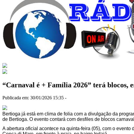
“Carnaval é + Família 2026” terá blocos, e
Publicada em: 30/01/2026 15:35 -
Bertioga já está em clima de folia com a divulgação da progr
de Bertioga. O evento contará com desfiles de blocos carnav
A abertura oficial acontece na quinta-feira (05), com o even
Conca di Mare, em frente à praia, no bairro Indaiá.