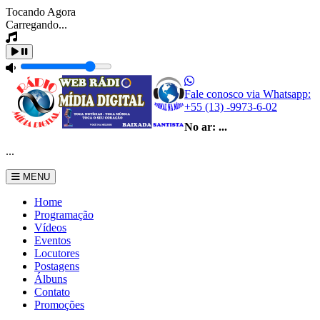
Tocando Agora
Carregando...
Fale conosco via Whatsapp:
+55 (13) -9973-6-02
No ar:
...
...
MENU
Home
Programação
Vídeos
Eventos
Locutores
Postagens
Álbuns
Contato
Promoções