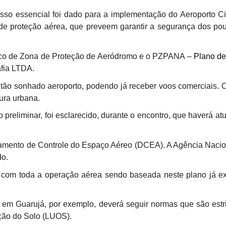
sso essencial foi dado para a implementação do Aeroporto Civ
 de proteção aérea, que preveem garantir a segurança dos pou
co de Zona de Proteção de Aeródromo e o PZPANA –
Plano de
afia LTDA.
tão sonhado aeroporto, podendo já receber voos comerciais. Os
ura urbana.
preliminar, foi esclarecido, durante o encontro, que haverá a
amento de Controle do Espaço Aéreo (DCEA). A Agência Naciona
do.
 com toda a operação aérea sendo baseada neste plano já exis
il em Guarujá, por exemplo, deverá seguir normas que são estr
ção do Solo (LUOS).