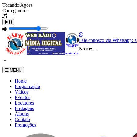
Tocando Agora
Carregando...
Fale conosco via Whatsapp:
+
No ar:
...
...
MENU
Home
Programação
Vídeos
Eventos
Locutores
Postagens
Álbuns
Contato
Promoções