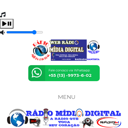
Tocando Agora
Carregando...
Fale conosco via Whatsapp:
+55 (13) -9973-6-02
MENU